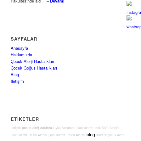
Fakültesinde aldı. –
Devamı
SAYFALAR
Anasayfa
Hakkımızda
Çocuk Alerji Hastalıkları
Çocuk Göğüs Hastalıkları
Blog
İletişim
ETİKETLER
çocuk alerji doktoru
İletişim
Uyku Sorunları
Çocuklarda İnek Sütü Alerjisi
blog
Çocuklarda Besin Alerjisi
Çocuklarda Polen Alerjisi
ankara çocuk alerji