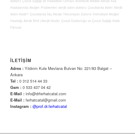
doktoru
Çocuk Sağlığı Ve Hastalıkları Uzmanı
Anestezik Madde Alerjisi
Kas
Hastalarında Akciğer Problemleri
alerjik astım doktoru
Çocuklarda Astım
Alerjik
Astım Nedir?
Çocuklarda İlaç Alerjisi
Tekrarlayan Zaturre
İnterstisyel Akciğer
Hastalığı
Alerjik Rinit (Alerjik Nezle)
Çocuk Doktorluğu ve Çocuk Sağlığı
Kistik
Fibrosiz
İLETİŞİM
Adres :
Yıldırım Kule Mevlana Bulvarı No: 221/83 Balgat –
Ankara
Tel :
0 312 514 44 33
Gsm :
0 533 437 04 42
E-Mail :
info@drferhatcatal.com
E-Mail :
ferhatcatal@gmail.com
Instagram :
@prof.dr.ferhatcatal