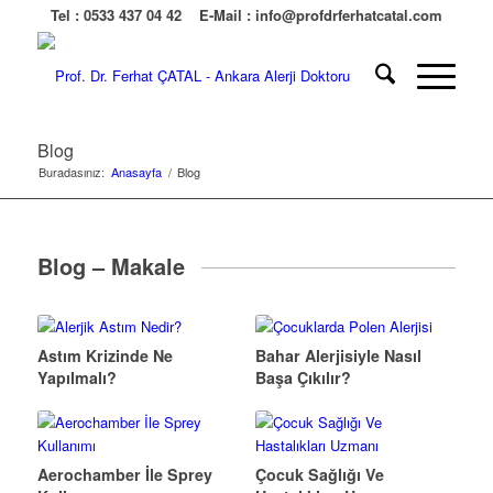
Tel :
0533 437 04 42
E-Mail :
info@profdrferhatcatal.com
Blog
Buradasınız:
Anasayfa
/
Blog
Blog – Makale
Astım Krizinde Ne
Bahar Alerjisiyle Nasıl
Yapılmalı?
Başa Çıkılır?
Aerochamber İle Sprey
Çocuk Sağlığı Ve