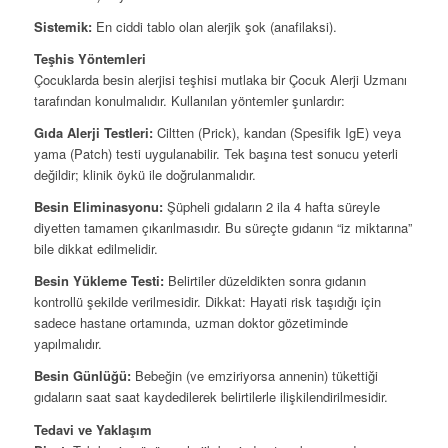
Sistemik:
En ciddi tablo olan alerjik şok (anafilaksi).
Teşhis Yöntemleri
Çocuklarda besin alerjisi teşhisi mutlaka bir Çocuk Alerji Uzmanı
tarafından konulmalıdır. Kullanılan yöntemler şunlardır:
Gıda Alerji Testleri:
Ciltten (Prick), kandan (Spesifik IgE) veya
yama (Patch) testi uygulanabilir. Tek başına test sonucu yeterli
değildir; klinik öykü ile doğrulanmalıdır.
Besin Eliminasyonu:
Şüpheli gıdaların 2 ila 4 hafta süreyle
diyetten tamamen çıkarılmasıdır. Bu süreçte gıdanın “iz miktarına”
bile dikkat edilmelidir.
Besin Yükleme Testi:
Belirtiler düzeldikten sonra gıdanın
kontrollü şekilde verilmesidir. Dikkat: Hayati risk taşıdığı için
sadece hastane ortamında, uzman doktor gözetiminde
yapılmalıdır.
Besin Günlüğü:
Bebeğin (ve emziriyorsa annenin) tükettiği
gıdaların saat saat kaydedilerek belirtilerle ilişkilendirilmesidir.
Tedavi ve Yaklaşım