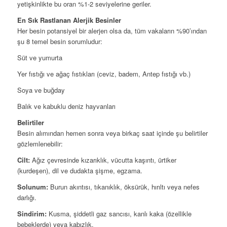
yetişkinlikte bu oran %1-2 seviyelerine geriler.
En Sık Rastlanan Alerjik Besinler
Her besin potansiyel bir alerjen olsa da, tüm vakaların %90’ından
şu 8 temel besin sorumludur:
Süt ve yumurta
Yer fıstığı ve ağaç fıstıkları (ceviz, badem, Antep fıstığı vb.)
Soya ve buğday
Balık ve kabuklu deniz hayvanları
Belirtiler
Besin alımından hemen sonra veya birkaç saat içinde şu belirtiler
gözlemlenebilir:
Cilt:
Ağız çevresinde kızarıklık, vücutta kaşıntı, ürtiker
(kurdeşen), dil ve dudakta şişme, egzama.
Solunum:
Burun akıntısı, tıkanıklık, öksürük, hırıltı veya nefes
darlığı.
Sindirim:
Kusma, şiddetli gaz sancısı, kanlı kaka (özellikle
bebeklerde) veya kabızlık.