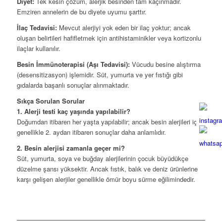
Diyet:
Tek kesin çözüm, alerjik besinden tam kaçınmadır.
Emziren annelerin de bu diyete uyumu şarttır.
İlaç Tedavisi:
Mevcut alerjiyi yok eden bir ilaç yoktur; ancak
oluşan belirtileri hafifletmek için antihistaminikler veya kortizonlu
ilaçlar kullanılır.
Besin İmmünoterapisi (Aşı Tedavisi):
Vücudu besine alıştırma
(desensitizasyon) işlemidir. Süt, yumurta ve yer fıstığı gibi
gıdalarda başarılı sonuçlar alınmaktadır.
Sıkça Sorulan Sorular
1. Alerji testi kaç yaşında yapılabilir?
Doğumdan itibaren her yaşta yapılabilir; ancak besin alerjileri için
genellikle 2. aydan itibaren sonuçlar daha anlamlıdır.
2. Besin alerjisi zamanla geçer mi?
Süt, yumurta, soya ve buğday alerjilerinin çocuk büyüdükçe
düzelme şansı yüksektir. Ancak fıstık, balık ve deniz ürünlerine
karşı gelişen alerjiler genellikle ömür boyu sürme eğilimindedir.