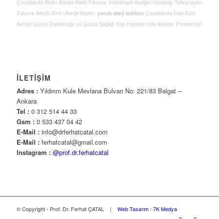
Çocuklarda Besin Alerjisi
Kistik Fibrosiz
İnterstisyel Akciğer Hastalığı
Tekrarlayan
çocuk alerji doktoru
Zaturre
Alerjik Rinit (Alerjik Nezle)
Çocuklarda İnek Sütü
Alerjisi
Çocuk Doktorluğu ve Çocuk Sağlığı
Kas Hastalarında Akciğer Problemleri
İLETİŞİM
Adres :
Yıldırım Kule Mevlana Bulvarı No: 221/83 Balgat –
Ankara
Tel :
0 312 514 44 33
Gsm :
0 533 437 04 42
E-Mail :
info@drferhatcatal.com
E-Mail :
ferhatcatal@gmail.com
Instagram :
@prof.dr.ferhatcatal
© Copyright - Prof. Dr. Ferhat ÇATAL |
Web Tasarım
:
7K Medya