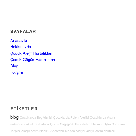
SAYFALAR
Anasayfa
Hakkımızda
Çocuk Alerji Hastalıkları
Çocuk Göğüs Hastalıkları
Blog
İletişim
ETİKETLER
blog
Çocuklarda İlaç Alerjisi
Çocuklarda Polen Alerjisi
Çocuklarda Astım
ankara çocuk alerji doktoru
Çocuk Sağlığı Ve Hastalıkları Uzmanı
Uyku Sorunları
İletişim
Alerjik Astım Nedir?
Anestezik Madde Alerjisi
alerjik astım doktoru