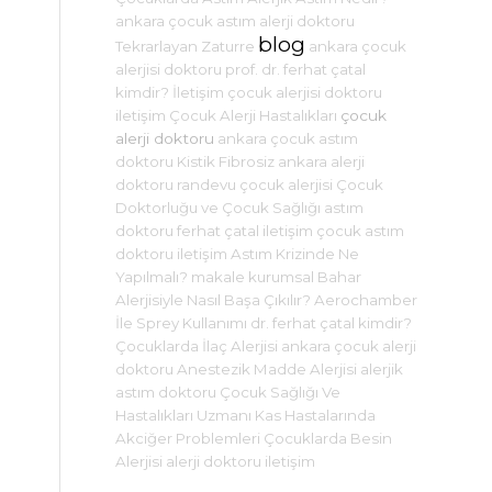
ankara çocuk astım alerji doktoru
blog
Tekrarlayan Zaturre
ankara çocuk
alerjisi doktoru
prof. dr. ferhat çatal
kimdir?
İletişim
çocuk alerjisi doktoru
iletişim
Çocuk Alerji Hastalıkları
çocuk
alerji doktoru
ankara çocuk astım
doktoru
Kistik Fibrosiz
ankara alerji
doktoru randevu
çocuk alerjisi
Çocuk
Doktorluğu ve Çocuk Sağlığı
astım
doktoru
ferhat çatal iletişim
çocuk astım
doktoru iletişim
Astım Krizinde Ne
Yapılmalı?
makale
kurumsal
Bahar
Alerjisiyle Nasıl Başa Çıkılır?
Aerochamber
İle Sprey Kullanımı
dr. ferhat çatal kimdir?
Çocuklarda İlaç Alerjisi
ankara çocuk alerji
doktoru
Anestezik Madde Alerjisi
alerjik
astım doktoru
Çocuk Sağlığı Ve
Hastalıkları Uzmanı
Kas Hastalarında
Akciğer Problemleri
Çocuklarda Besin
Alerjisi
alerji doktoru iletişim