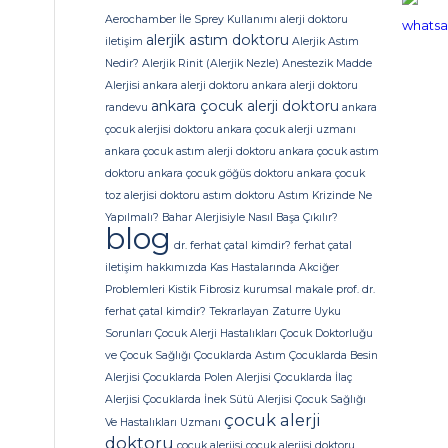
Aerochamber İle Sprey Kullanımı
alerji doktoru
alerjik astım doktoru
iletişim
Alerjik Astım
Nedir?
Alerjik Rinit (Alerjik Nezle)
Anestezik Madde
Alerjisi
ankara alerji doktoru
ankara alerji doktoru
ankara çocuk alerji doktoru
randevu
ankara
çocuk alerjisi doktoru
ankara çocuk alerji uzmanı
ankara çocuk astım alerji doktoru
ankara çocuk astım
doktoru
ankara çocuk göğüs doktoru
ankara çocuk
toz alerjisi doktoru
astım doktoru
Astım Krizinde Ne
Yapılmalı?
Bahar Alerjisiyle Nasıl Başa Çıkılır?
blog
dr. ferhat çatal kimdir?
ferhat çatal
iletişim
hakkımızda
Kas Hastalarında Akciğer
Problemleri
Kistik Fibrosiz
kurumsal
makale
prof. dr.
ferhat çatal kimdir?
Tekrarlayan Zaturre
Uyku
Sorunları
Çocuk Alerji Hastalıkları
Çocuk Doktorluğu
ve Çocuk Sağlığı
Çocuklarda Astım
Çocuklarda Besin
Alerjisi
Çocuklarda Polen Alerjisi
Çocuklarda İlaç
Alerjisi
Çocuklarda İnek Sütü Alerjisi
Çocuk Sağlığı
çocuk alerji
Ve Hastalıkları Uzmanı
doktoru
çocuk alerjisi
çocuk alerjisi doktoru