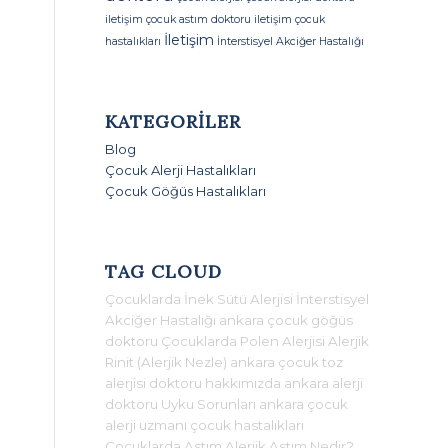
iletişim
çocuk astım doktoru iletişim
çocuk
İletişim
hastalıkları
İnterstisyel Akciğer Hastalığı
KATEGORILER
Blog
Çocuk Alerji Hastalıkları
Çocuk Göğüs Hastalıkları
TAG CLOUD
Çocuklarda İnek Sütü Alerjisi
İnterstisyel
Akciğer Hastalığı
ankara çocuk göğüs
doktoru
Çocuklarda Polen Alerjisi
Alerjik
Rinit (Alerjik Nezle)
ankara çocuk toz
alerjisi doktoru
hakkımızda
ankara alerji
doktoru
Uyku Sorunları
ankara çocuk
alerji uzmanı
çocuk hastalıkları
Çocuklarda Astım
Alerjik Astım Nedir?